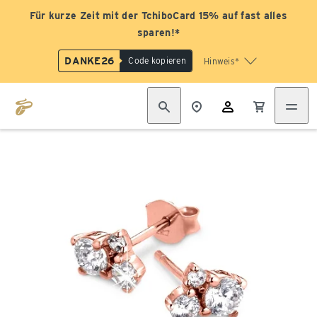
Für kurze Zeit mit der TchiboCard 15% auf fast alles
sparen!*
DANKE26
Code kopieren
Hinweis*