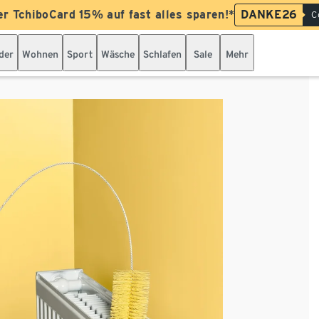
er TchiboCard 15% auf fast alles sparen!*
DANKE26
C
der
Wohnen
Sport
Wäsche
Schlafen
Sale
Mehr