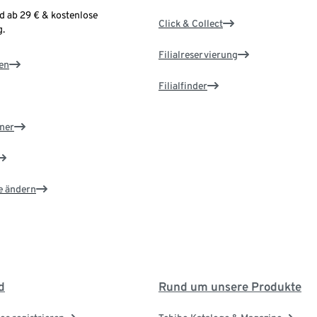
d ab 29 € & kostenlose
Click & Collect
.
Filialreservierung
en
Filialfinder
ner
e ändern
d
Rund um unsere Produkte