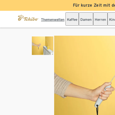
Für kurze Zeit mit d
Themenwelten
Kaffee
Damen
Herren
Kin