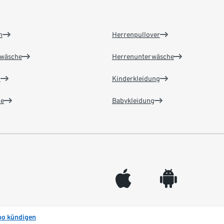
n
Herrenpullover
wäsche
Herrenunterwäsche
n
Kinderkleidung
e
Babykleidung
appleinc
android
bo kündigen