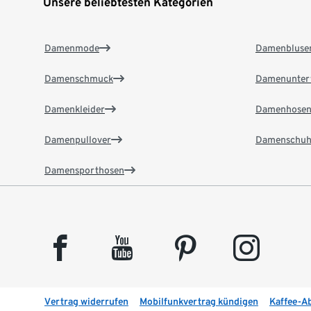
Unsere beliebtesten Kategorien
Damenmode
Damenbluse
Damenschmuck
Damenunter
Damenkleider
Damenhose
Damenpullover
Damenschuh
Damensporthosen
facebook
youtube
pinterest
instagram
Vertrag widerrufen
Mobilfunkvertrag kündigen
Kaffee-A