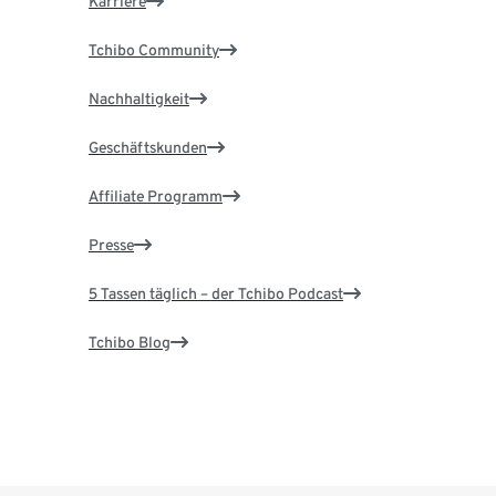
Karriere
Tchibo Community
Nachhaltigkeit
Geschäftskunden
Affiliate Programm
Presse
5 Tassen täglich – der Tchibo Podcast
Tchibo Blog