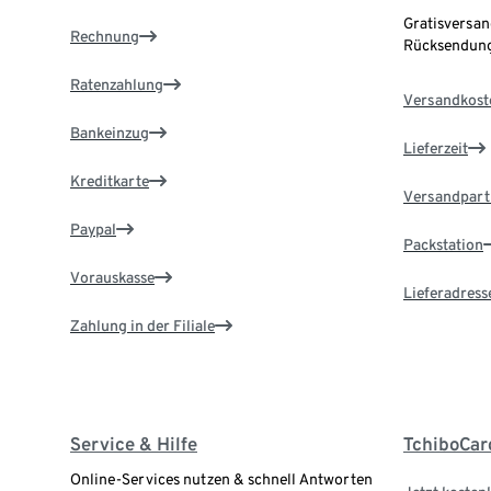
Gratisversan
Rechnung
Rücksendung
Ratenzahlung
Versandkost
Bankeinzug
Lieferzeit
Kreditkarte
Versandpart
Paypal
Packstation
Vorauskasse
Lieferadress
Zahlung in der Filiale
Service & Hilfe
TchiboCar
Online-Services nutzen & schnell Antworten