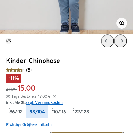
1/5
Kinder-Chinohose
(8)
-11%
15,00
24,99
30-Tage-Bestpreis:
17,00
€
inkl. MwSt.
zzgl. Versandkosten
86/92
98/104
110/116
122/128
Richtige Größe ermitteln