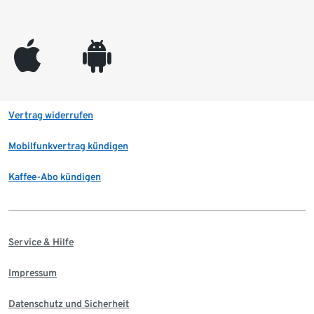
appleinc
android
Vertrag widerrufen
Mobilfunkvertrag kündigen
Kaffee-Abo kündigen
Service & Hilfe
Impressum
Datenschutz und Sicherheit