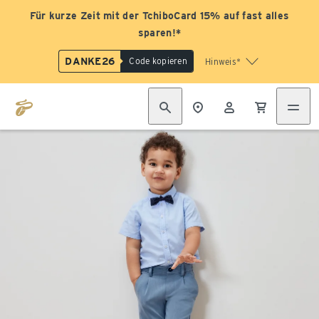
Für kurze Zeit mit der TchiboCard 15% auf fast alles
sparen!*
DANKE26
Code kopieren
Hinweis*