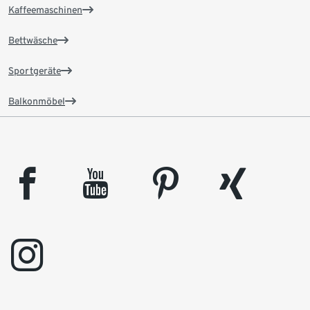
Kaffeemaschinen
Bettwäsche
Sportgeräte
Balkonmöbel
facebook
youtube
pinterest
xing
instagram