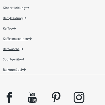
Kinderkleidung
Babykleidung
Kaffee
Kaffeemaschinen
Bettwäsche
Sportgeräte
Balkonmöbel
facebook
youtube
pinterest
instagram