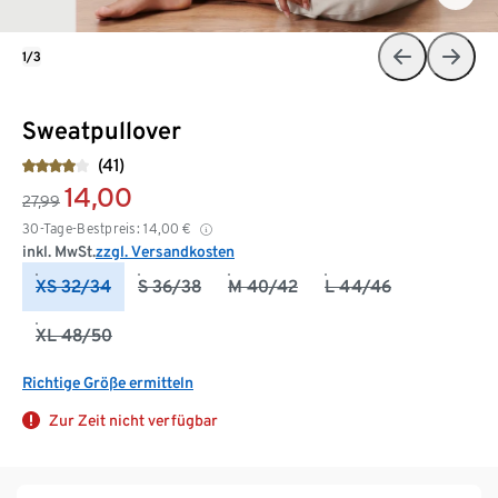
1/3
Sweatpullover
(41)
14,00
27,99
30-Tage-Bestpreis:
14,00
€
inkl. MwSt.
zzgl. Versandkosten
XS 32/34
S 36/38
M 40/42
L 44/46
XL 48/50
Richtige Größe ermitteln
Zur Zeit nicht verfügbar