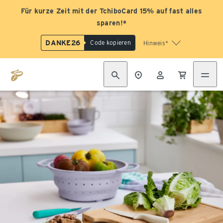
Für kurze Zeit mit der TchiboCard 15% auf fast alles
sparen!*
DANKE26
Code kopieren
Hinweis*