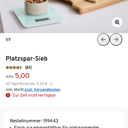
1/3
Platzspar-Sieb
(61)
5,00
9,99
30-Tage-Bestpreis:
5,00
€
inkl. MwSt.
zzgl. Versandkosten
Zur Zeit nicht verfügbar
Bestellnummer: 159443
Flach zusammenfaltbar für platzsparendes