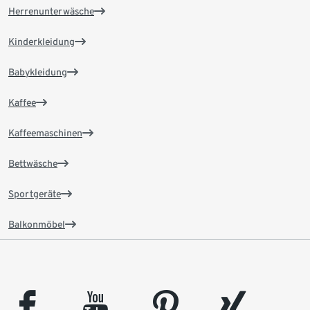
Herrenunterwäsche
Kinderkleidung
Babykleidung
Kaffee
Kaffeemaschinen
Bettwäsche
Sportgeräte
Balkonmöbel
facebook
youtube
pinterest
xing