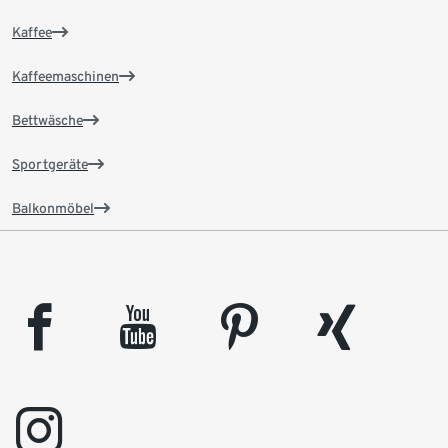
Kaffee
Kaffeemaschinen
Bettwäsche
Sportgeräte
Balkonmöbel
facebook
youtube
pinterest
xing
instagram