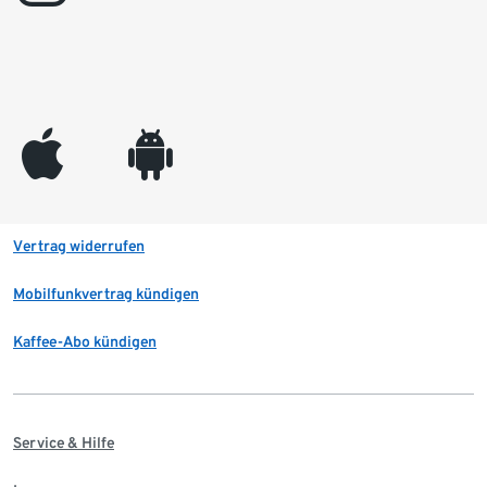
appleinc
android
Vertrag widerrufen
Mobilfunkvertrag kündigen
Kaffee-Abo kündigen
Service & Hilfe