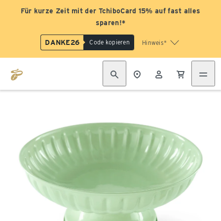
Für kurze Zeit mit der TchiboCard 15% auf fast alles
sparen!*
DANKE26
Code kopieren
Hinweis*