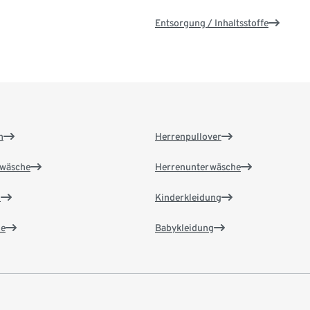
Entsorgung / Inhaltsstoffe
n
Herrenpullover
wäsche
Herrenunterwäsche
n
Kinderkleidung
e
Babykleidung