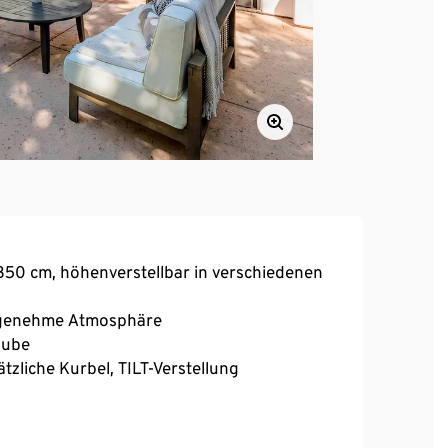
50 cm, höhenverstellbar in verschiedenen
ngenehme Atmosphäre
aube
ätzliche Kurbel, TILT-Verstellung
er, Kies etc. separat zu erwerben