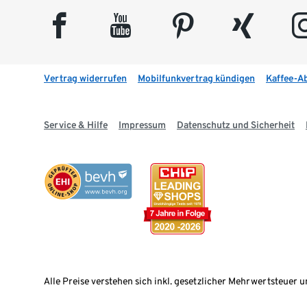
facebook
youtube
pinterest
xing
insta
Vertrag widerrufen
Mobilfunkvertrag kündigen
Kaffee-A
Service & Hilfe
Impressum
Datenschutz und Sicherheit
Alle Preise verstehen sich inkl. gesetzlicher Mehrwertsteuer u