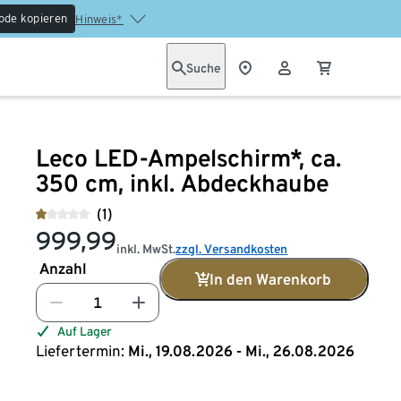
ode kopieren
Hinweis*
Suche
Leco LED-Ampelschirm*, ca.
350 cm, inkl. Abdeckhaube
(1)
999,99
inkl. MwSt.
zzgl. Versandkosten
Anzahl
In den Warenkorb
Auf Lager
Liefertermin:
Mi., 19.08.2026 - Mi., 26.08.2026