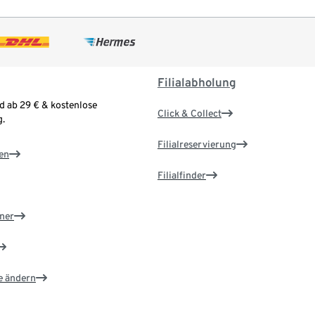
Filialabholung
d ab 29 € & kostenlose
Click & Collect
.
Filialreservierung
en
Filialfinder
ner
e ändern