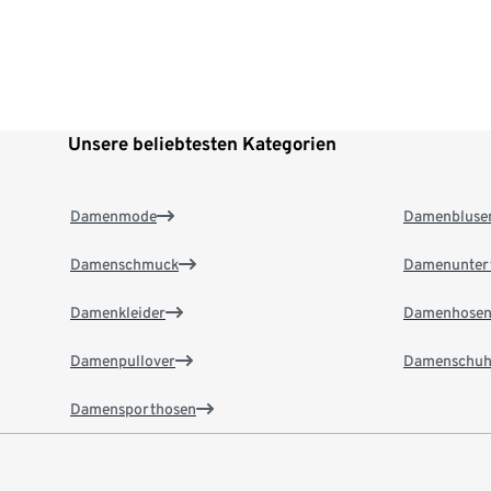
Unsere beliebtesten Kategorien
Damenmode
Damenbluse
Damenschmuck
Damenunter
Damenkleider
Damenhose
Damenpullover
Damenschuh
Damensporthosen