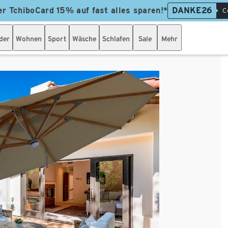
er TchiboCard 15% auf fast alles sparen!*
DANKE26
C
der
Wohnen
Sport
Wäsche
Schlafen
Sale
Mehr