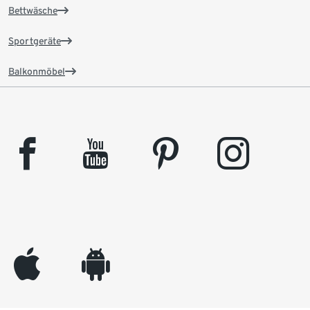
Bettwäsche
Sportgeräte
Balkonmöbel
facebook
youtube
pinterest
instagram
appleinc
android