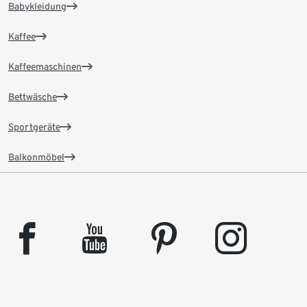
Babykleidung
Kaffee
Kaffeemaschinen
Bettwäsche
Sportgeräte
Balkonmöbel
facebook
youtube
pinterest
instagram