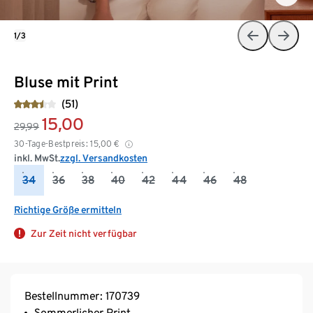
1/3
Bluse mit Print
(51)
15,00
29,99
30-Tage-Bestpreis:
15,00
€
inkl. MwSt.
zzgl. Versandkosten
34
36
38
40
42
44
46
48
Richtige Größe ermitteln
Zur Zeit nicht verfügbar
Bestellnummer: 170739
Sommerlicher Print