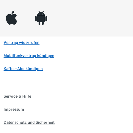
appleinc
android
Vertrag widerrufen
Mobilfunkvertrag kündigen
Kaffee-Abo kündigen
Service & Hilfe
Impressum
Datenschutz und Sicherheit