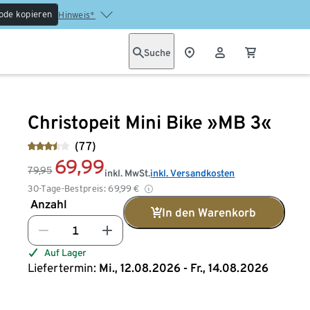
ode kopieren
Hinweis*
Suche
Christopeit Mini Bike »MB 3«
(77)
69,99
79,95
inkl. MwSt.
inkl. Versandkosten
30-Tage-Bestpreis:
69,99
€
Anzahl
In den Warenkorb
Auf Lager
Liefertermin:
Mi., 12.08.2026 - Fr., 14.08.2026