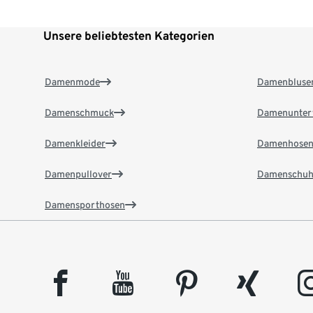
Unsere beliebtesten Kategorien
Damenmode
Damenbluse
Damenschmuck
Damenunter
Damenkleider
Damenhose
Damenpullover
Damenschuh
Damensporthosen
facebook
youtube
pinterest
xing
insta