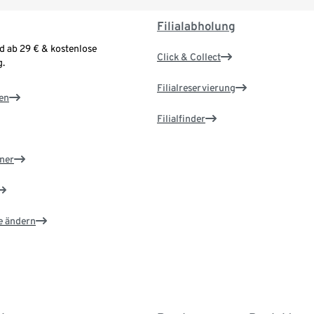
Filialabholung
d ab 29 € & kostenlose
Click & Collect
.
Filialreservierung
en
Filialfinder
ner
e ändern