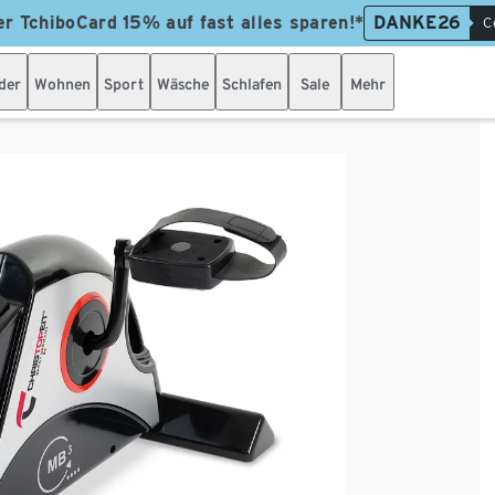
er TchiboCard 15% auf fast alles sparen!*
DANKE26
C
der
Wohnen
Sport
Wäsche
Schlafen
Sale
Mehr