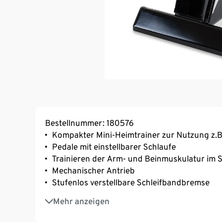
Bestellnummer: 180576
Kompakter Mini-Heimtrainer zur Nutzung z.B
Pedale mit einstellbarer Schlaufe
Trainieren der Arm- und Beinmuskulatur im S
Mechanischer Antrieb
Stufenlos verstellbare Schleifbandbremse
Sicherer Gerätestand Gewicht von ca. 5,5 kg
Mehr anzeigen
Griffmulde für einfachen Standortwechsel
Digitaler Computer mit Anzeige von Zeit, A