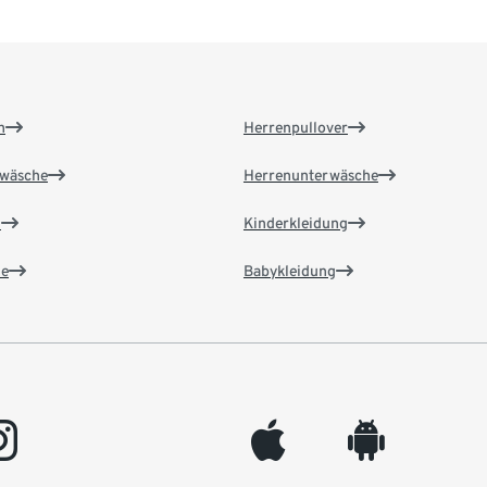
n
Herrenpullover
wäsche
Herrenunterwäsche
n
Kinderkleidung
e
Babykleidung
gram
appleinc
android