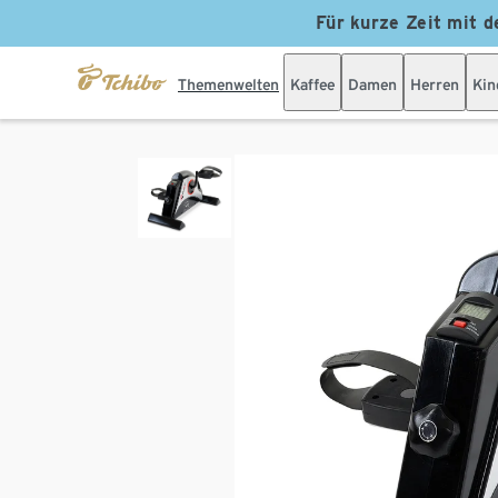
Für kurze Zeit mit d
Themenwelten
Kaffee
Damen
Herren
Kin