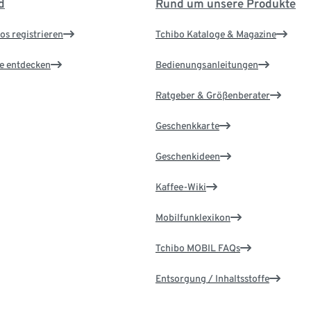
d
Rund um unsere Produkte
os registrieren
Tchibo Kataloge & Magazine
le entdecken
Bedienungsanleitungen
Ratgeber & Größenberater
Geschenkkarte
Geschenkideen
Kaffee-Wiki
Mobilfunklexikon
Tchibo MOBIL FAQs
Entsorgung / Inhaltsstoffe