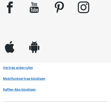
facebook
youtube
pinterest
instagram
appleinc
android
Vertrag widerrufen
Mobilfunkvertrag kündigen
Kaffee-Abo kündigen