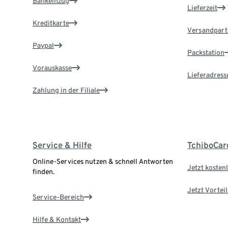
Bankeinzug
Lieferzeit
Kreditkarte
Versandpart
Paypal
Packstation
Vorauskasse
Lieferadress
Zahlung in der Filiale
Service & Hilfe
TchiboCar
Online-Services nutzen & schnell Antworten
Jetzt kostenl
finden.
Jetzt Vortei
Service-Bereich
Hilfe & Kontakt