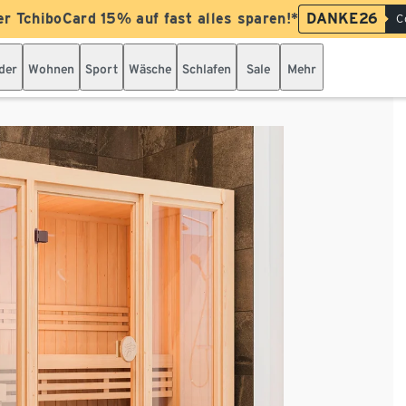
er TchiboCard 15% auf fast alles sparen!*
DANKE26
C
der
Wohnen
Sport
Wäsche
Schlafen
Sale
Mehr