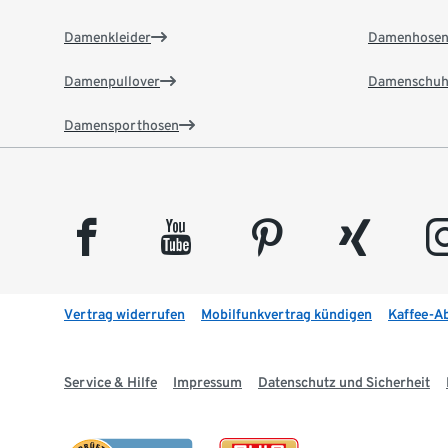
Damenkleider
Damenhose
Damenpullover
Damenschuh
Damensporthosen
facebook
youtube
pinterest
xing
insta
Vertrag widerrufen
Mobilfunkvertrag kündigen
Kaffee-A
Service & Hilfe
Impressum
Datenschutz und Sicherheit