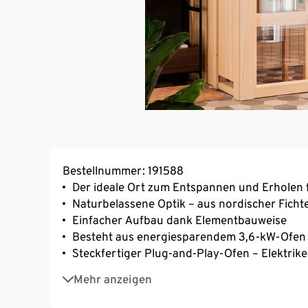
Bestellnummer: 191588
Der ideale Ort zum Entspannen und Erholen 
Naturbelassene Optik – aus nordischer Ficht
Einfacher Aufbau dank Elementbauweise
Besteht aus energiesparendem 3,6-kW-Ofen B
Steckfertiger Plug-and-Play-Ofen – Elektrik
Der Saunaofen ermöglicht eine klassische fi
Mehr anzeigen
Soft-Dampfbad-Feuchtwarm sowie ein Famili
Hervorragende Energieeffizienz durch optim