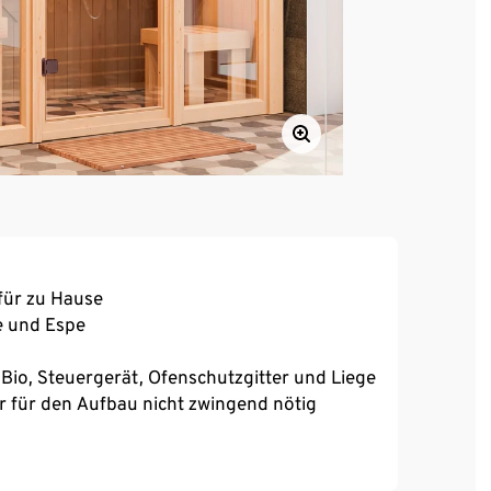
für zu Hause
e und Espe
io, Steuergerät, Ofenschutzgitter und Liege
er für den Aufbau nicht zwingend nötig
nnische Sauna, eine Kräuterdampf-Kur, ein
en-Bad
ierte Größe, eine Wandstärke von 68 mm