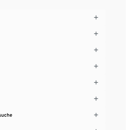
lldämmung
x T innen ca. 200 x 192 x 104 cm
suche