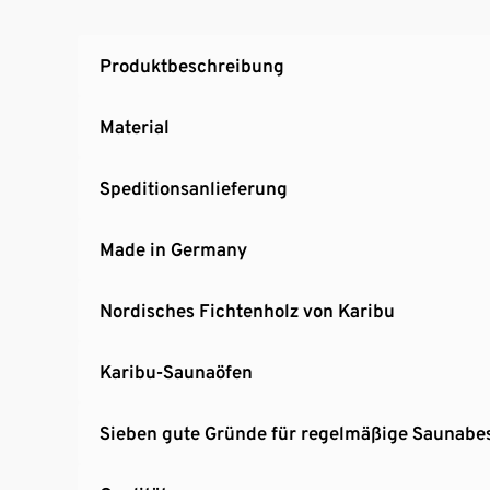
und im Wandelement eingebaute Mineralwo
B x H x T außen ca. 216 x 198 x 122 cm, B x H 
Produktbeschreibung
Material
Speditionsanlieferung
Made in Germany
Nordisches Fichtenholz von Karibu
Karibu-Saunaöfen
Sieben gute Gründe für regelmäßige Saunabe