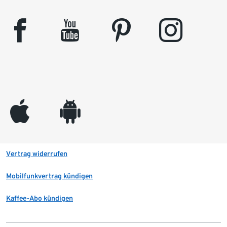
facebook
youtube
pinterest
instagram
appleinc
android
Vertrag widerrufen
Mobilfunkvertrag kündigen
Kaffee-Abo kündigen