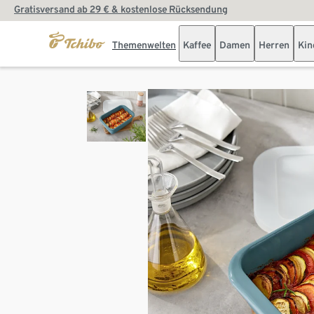
Gratisversand ab 29 € & kostenlose Rücksendung
Themenwelten
Kaffee
Damen
Herren
Kin