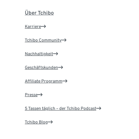
Über Tchibo
Karriere
Tchibo Community
Nachhaltigkeit
Geschäftskunden
Affiliate Programm
Presse
5 Tassen täglich – der Tchibo Podcast
Tchibo Blog