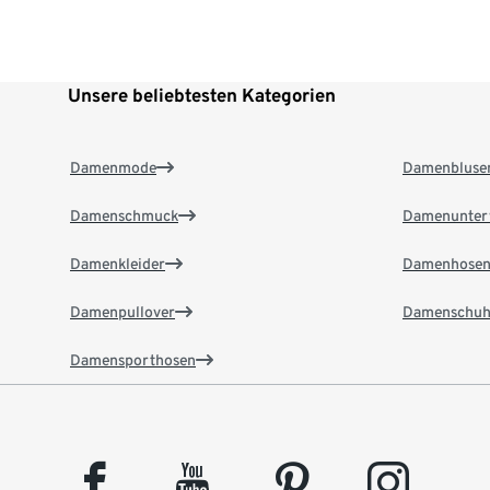
Unsere beliebtesten Kategorien
Damenmode
Damenbluse
Damenschmuck
Damenunter
Damenkleider
Damenhose
Damenpullover
Damenschuh
Damensporthosen
facebook
youtube
pinterest
instagram