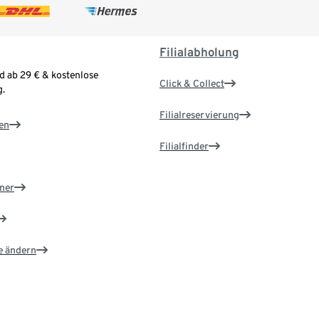
Filialabholung
d ab 29 € & kostenlose
Click & Collect
.
Filialreservierung
en
Filialfinder
ner
e ändern