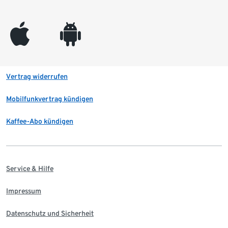
appleinc
android
Vertrag widerrufen
Mobilfunkvertrag kündigen
Kaffee-Abo kündigen
Service & Hilfe
Impressum
Datenschutz und Sicherheit