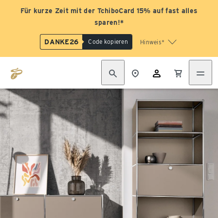
Für kurze Zeit mit der TchiboCard 15% auf fast alles
sparen!*
DANKE26
Code kopieren
Hinweis*