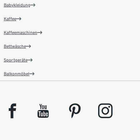
Babykleidung
Kaffee
Kaffeemaschinen
Bettwäsche
Sportgeräte
Balkonmöbel
facebook
youtube
pinterest
instagram