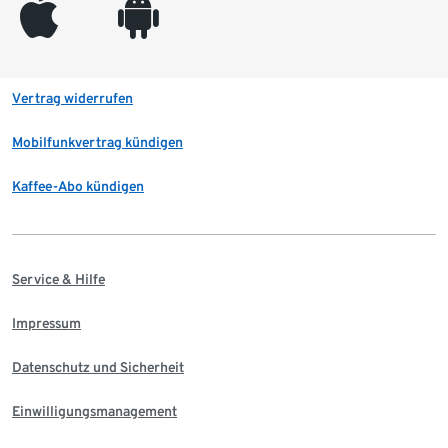
appleinc
android
Vertrag widerrufen
Mobilfunkvertrag kündigen
Kaffee-Abo kündigen
Service & Hilfe
Impressum
Datenschutz und Sicherheit
Einwilligungsmanagement