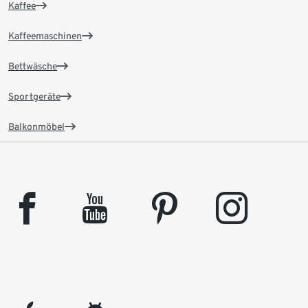
Kaffee
Kaffeemaschinen
Bettwäsche
Sportgeräte
Balkonmöbel
facebook
youtube
pinterest
instagram