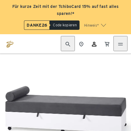
Für kurze Zeit mit der TchiboCard 15% auf fast alles
sparen!*
DANKE26
Code kopieren
Hinweis*