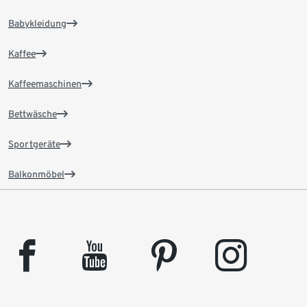
Babykleidung
Kaffee
Kaffeemaschinen
Bettwäsche
Sportgeräte
Balkonmöbel
facebook
youtube
pinterest
instagram