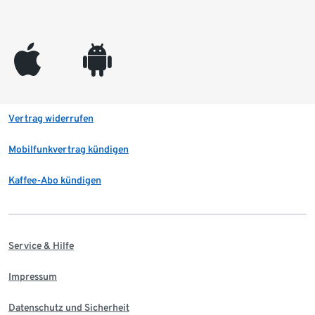
appleinc
android
Vertrag widerrufen
Mobilfunkvertrag kündigen
Kaffee-Abo kündigen
Service & Hilfe
Impressum
Datenschutz und Sicherheit