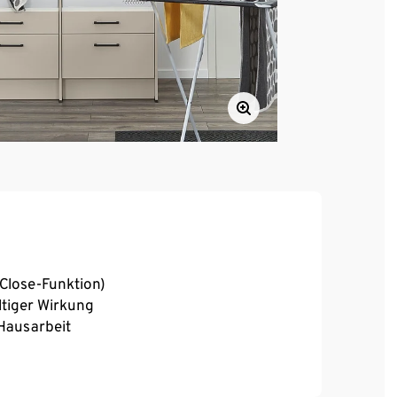
-Close-Funktion)
tiger Wirkung
Hausarbeit
schen und Trocknen
e- und Entladen der Maschinen ohne Bücken