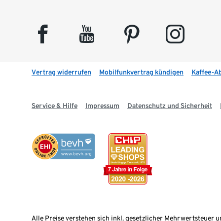
facebook
youtube
pinterest
instagram
Vertrag widerrufen
Mobilfunkvertrag kündigen
Kaffee-A
Service & Hilfe
Impressum
Datenschutz und Sicherheit
Alle Preise verstehen sich inkl. gesetzlicher Mehrwertsteuer u