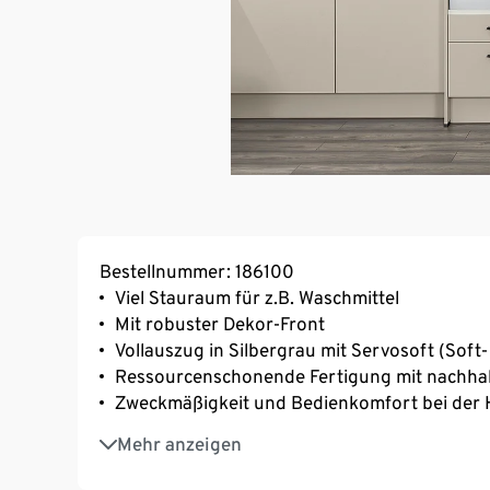
Bestellnummer: 186100
Viel Stauraum für z.B. Waschmittel
Mit robuster Dekor-Front
Vollauszug in Silbergrau mit Servosoft (Soft
Ressourcenschonende Fertigung mit nachhal
Zweckmäßigkeit und Bedienkomfort bei der 
Garantierte ergonomische Haltung beim Wa
Mehr anzeigen
Ablagefläche für Wäschekörbe ermöglicht B
und Strecken