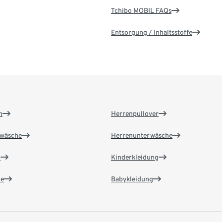
Tchibo MOBIL FAQs
Entsorgung / Inhaltsstoffe
n
Herrenpullover
wäsche
Herrenunterwäsche
n
Kinderkleidung
e
Babykleidung