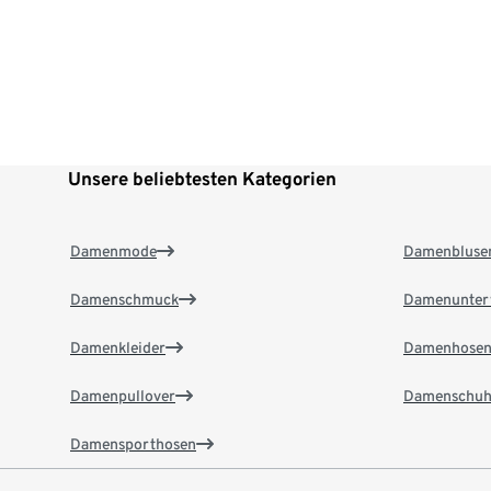
Unsere beliebtesten Kategorien
Damenmode
Damenbluse
Damenschmuck
Damenunter
Damenkleider
Damenhose
Damenpullover
Damenschuh
Damensporthosen