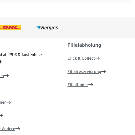
Filialabholung
d ab 29 € & kostenlose
Click & Collect
.
Filialreservierung
en
Filialfinder
ner
e ändern