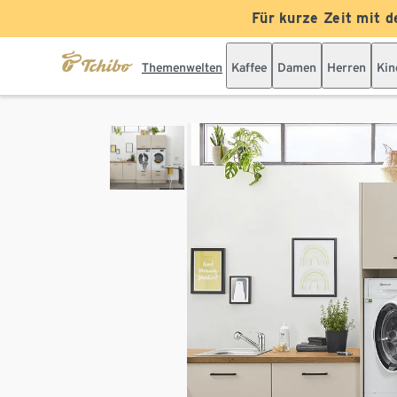
Für kurze Zeit mit d
Themenwelten
Kaffee
Damen
Herren
Kin