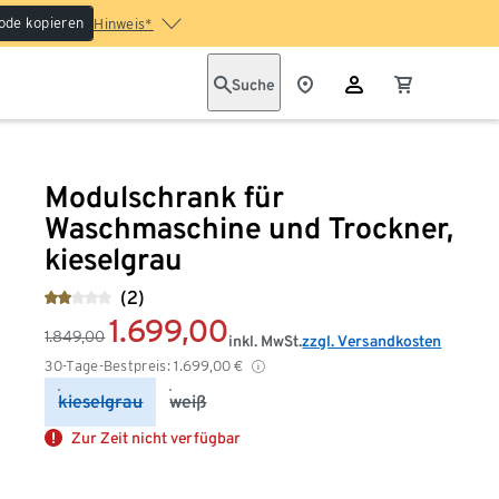
ode kopieren
Hinweis*
Suche
Modulschrank für
Waschmaschine und Trockner,
kieselgrau
(2)
1.699,00
1.849,00
inkl. MwSt.
zzgl. Versandkosten
30-Tage-Bestpreis:
1.699,00
€
kieselgrau
weiß
Zur Zeit nicht verfügbar