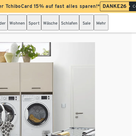
er TchiboCard 15% auf fast alles sparen!*
DANKE26
C
der
Wohnen
Sport
Wäsche
Schlafen
Sale
Mehr