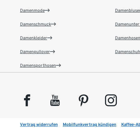
Damenmode
Damenbluse
Damenschmuck
Damenunter
Damenkleider
Damenhose
Damenpullover
Damenschuh
Damensporthosen
facebook
youtube
pinterest
instagram
Vertrag widerrufen
Mobilfunkvertrag kündigen
Kaffee-A