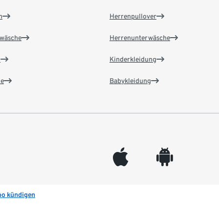
n
Herrenpullover
wäsche
Herrenunterwäsche
n
Kinderkleidung
e
Babykleidung
appleinc
android
bo kündigen