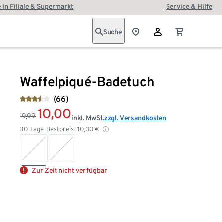
 in Filiale & Supermarkt
Service & Hilfe
Suche
Waffelpiqué-Badetuch
(66)
10,00
19,99
inkl. MwSt.
zzgl. Versandkosten
30-Tage-Bestpreis:
10,00
€
Zur Zeit nicht verfügbar