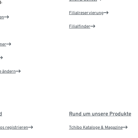
.
Filialreservierung
en
Filialfinder
ner
e ändern
d
Rund um unsere Produkte
os registrieren
Tchibo Kataloge & Magazine