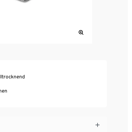
lltrocknend
nen