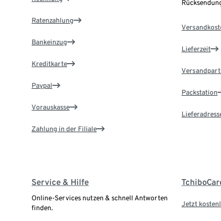
Rücksendung
Ratenzahlung
Versandkost
Bankeinzug
Lieferzeit
Kreditkarte
Versandpart
Paypal
Packstation
Vorauskasse
Lieferadress
Zahlung in der Filiale
Service & Hilfe
TchiboCar
Online-Services nutzen & schnell Antworten
Jetzt kostenl
finden.