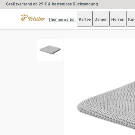
Gratisversand ab 29 € & kostenlose Rücksendung
Themenwelten
Kaffee
Damen
Herren
Kin