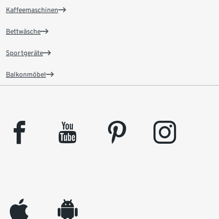
Kaffeemaschinen
Bettwäsche
Sportgeräte
Balkonmöbel
facebook
youtube
pinterest
instagram
appleinc
android