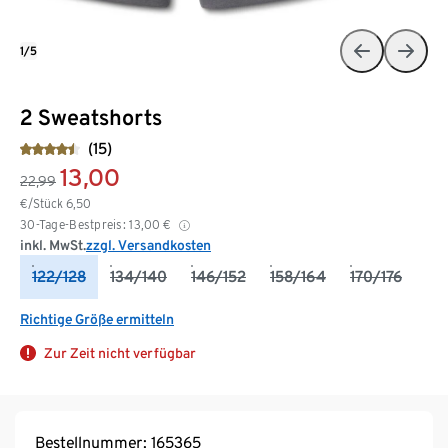
1/5
2 Sweatshorts
(15)
13,00
22,99
€/Stück
6,50
30-Tage-Bestpreis:
13,00
€
inkl. MwSt.
zzgl. Versandkosten
122/128
134/140
146/152
158/164
170/176
Richtige Größe ermitteln
Zur Zeit nicht verfügbar
Bestellnummer: 165365