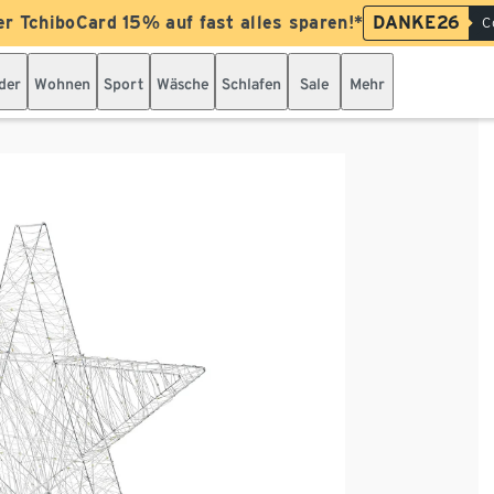
er TchiboCard 15% auf fast alles sparen!*
DANKE26
C
der
Wohnen
Sport
Wäsche
Schlafen
Sale
Mehr