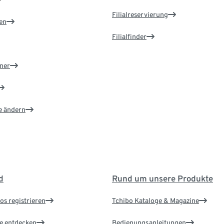
Filialreservierung
en
Filialfinder
ner
e ändern
d
Rund um unsere Produkte
os registrieren
Tchibo Kataloge & Magazine
le entdecken
Bedienungsanleitungen