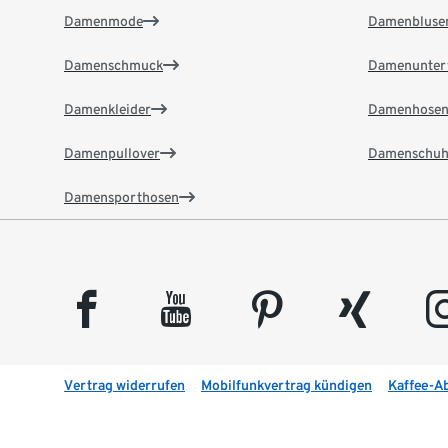
Damenmode
Damenbluse
Damenschmuck
Damenunter
Damenkleider
Damenhose
Damenpullover
Damenschuh
Damensporthosen
facebook
youtube
pinterest
xing
insta
Vertrag widerrufen
Mobilfunkvertrag kündigen
Kaffee-A