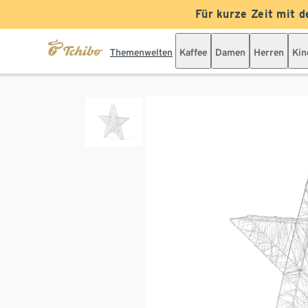
Für kurze Zeit mit d
Themenwelten
Kaffee
Damen
Herren
Kin