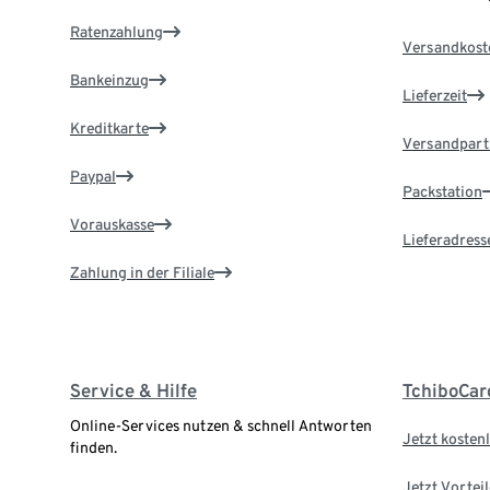
Ratenzahlung
Versandkost
Bankeinzug
Lieferzeit
Kreditkarte
Versandpart
Paypal
Packstation
Vorauskasse
Lieferadress
Zahlung in der Filiale
Service & Hilfe
TchiboCar
Online-Services nutzen & schnell Antworten
Jetzt kostenl
finden.
Jetzt Vortei