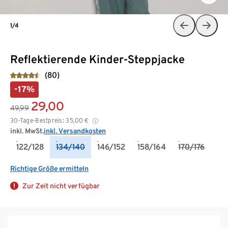
1/4
Reflektierende Kinder-Steppjacke
(80)
-17%
29,00
49,99
30-Tage-Bestpreis:
35,00
€
inkl. MwSt.
inkl. Versandkosten
122/128
134/140
146/152
158/164
170/176
Richtige Größe ermitteln
Zur Zeit nicht verfügbar