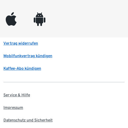
appleinc
android
Vertrag widerrufen
Mobilfunkvertrag kündigen
Kaffee-Abo kündigen
Service & Hilfe
Impressum
Datenschutz und Sicherheit