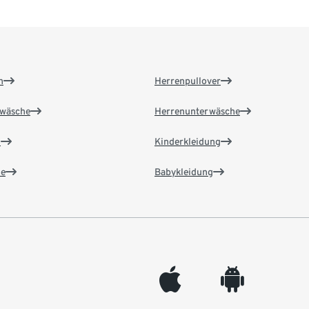
n
Herrenpullover
wäsche
Herrenunterwäsche
n
Kinderkleidung
e
Babykleidung
appleinc
android