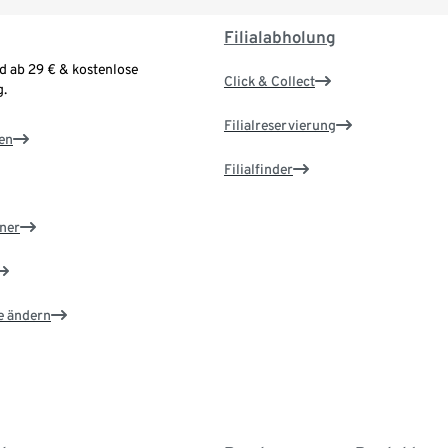
Filialabholung
d ab 29 € & kostenlose
Click & Collect
.
Filialreservierung
en
Filialfinder
ner
e ändern