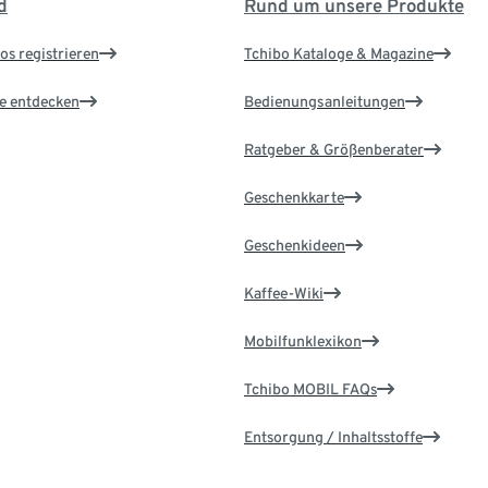
d
Rund um unsere Produkte
os registrieren
Tchibo Kataloge & Magazine
le entdecken
Bedienungsanleitungen
Ratgeber & Größenberater
Geschenkkarte
Geschenkideen
Kaffee-Wiki
Mobilfunklexikon
Tchibo MOBIL FAQs
Entsorgung / Inhaltsstoffe