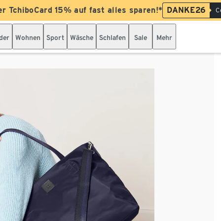
er TchiboCard 15% auf fast alles sparen!*
DANKE26
C
der
Wohnen
Sport
Wäsche
Schlafen
Sale
Mehr