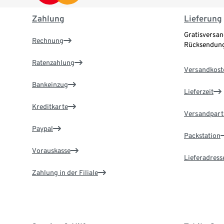
Zahlung
Lieferung
Gratisversan
Rechnung
Rücksendung
Ratenzahlung
Versandkost
Bankeinzug
Lieferzeit
Kreditkarte
Versandpart
Paypal
Packstation
Vorauskasse
Lieferadress
Zahlung in der Filiale