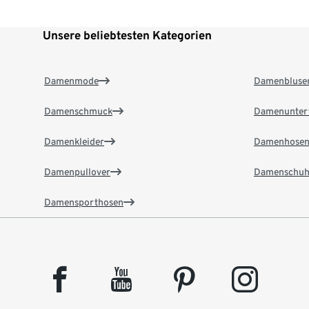
Unsere beliebtesten Kategorien
Damenmode
Damenbluse
Damenschmuck
Damenunter
Damenkleider
Damenhose
Damenpullover
Damenschuh
Damensporthosen
facebook
youtube
pinterest
instagram