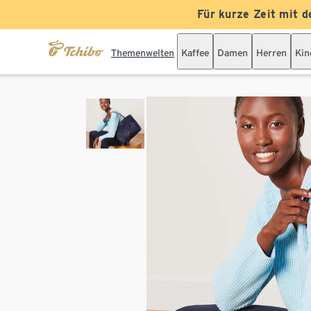
Für kurze Zeit mit d
Themenwelten
Kaffee
Damen
Herren
Kin