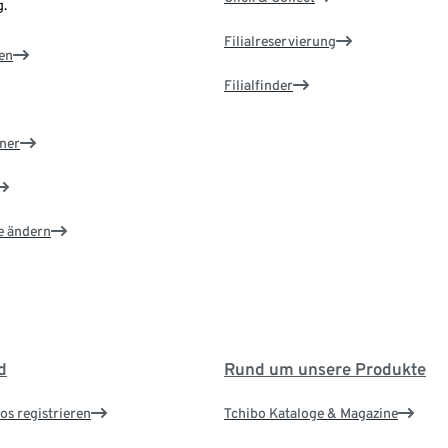
.
Filialreservierung
en
Filialfinder
ner
e ändern
d
Rund um unsere Produkte
os registrieren
Tchibo Kataloge & Magazine