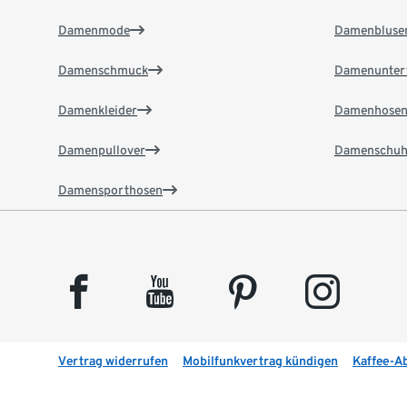
Damenmode
Damenbluse
Damenschmuck
Damenunter
Damenkleider
Damenhose
Damenpullover
Damenschuh
Damensporthosen
facebook
youtube
pinterest
instagram
Vertrag widerrufen
Mobilfunkvertrag kündigen
Kaffee-A