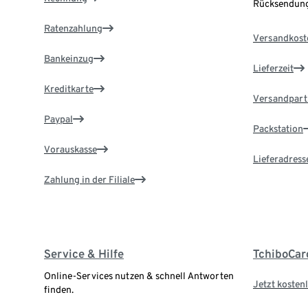
Rücksendung
Ratenzahlung
Versandkost
Bankeinzug
Lieferzeit
Kreditkarte
Versandpart
Paypal
Packstation
Vorauskasse
Lieferadress
Zahlung in der Filiale
Service & Hilfe
TchiboCar
Online-Services nutzen & schnell Antworten
Jetzt kostenl
finden.