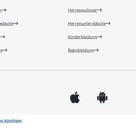
n
Herrenpullover
wäsche
Herrenunterwäsche
n
Kinderkleidung
e
Babykleidung
appleinc
android
bo kündigen