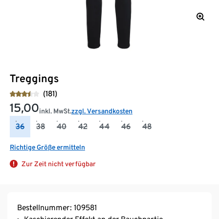
Treggings
(181)
15,00
inkl. MwSt.
zzgl. Versandkosten
36
38
40
42
44
46
48
Richtige Größe ermitteln
Zur Zeit nicht verfügbar
Bestellnummer: 109581