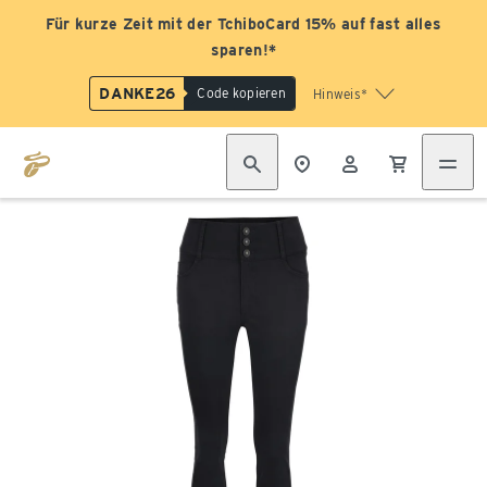
Für kurze Zeit mit der TchiboCard 15% auf fast alles
sparen!*
DANKE26
Code kopieren
Hinweis*