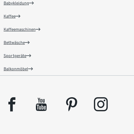
Babykleidung
Kaffee
Kaffeemaschinen
Bettwäsche
Sportgeräte
Balkonmöbel
facebook
youtube
pinterest
instagram