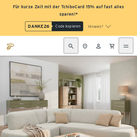
Für kurze Zeit mit der TchiboCard 15% auf fast alles
sparen!*
DANKE26
Code kopieren
Hinweis*