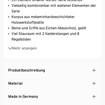
Vielseitig kombinierbar mit weiteren Elementen der
Serie
Korpus aus melaminharzbeschichteter
Holzwerkstoffplatte
Beine und Griffe aus Eichen-Massivholz, geölt
Viel Stauraum mit 2 Keiderstangen und 8
Regalböden
Kleiderstange aus pulverbeschichtetem Metall in
Mehr anzeigen
Mattweiß
Schubladen und Türen mit Softclose-Mechanismus
Schubladen mit Unterflur-Teilauszug
Kleiderschrank inkl. Wandbefestigung für einen
Produktbeschreibung
sicheren Stand
Inkl. Bodenschonern
Material
MADE IN GERMANY
Made in Germany