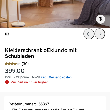
1/7
Kleiderschrank »Eklund« mit
Schubladen
(30)
399,00
inkl. MwSt.
zzgl. Versandkosten
€/Stück
199,50
Zur Zeit nicht verfügbar
Bestellnummer: 155397
Ein Element unserer Nordic-Serie »Eklund«