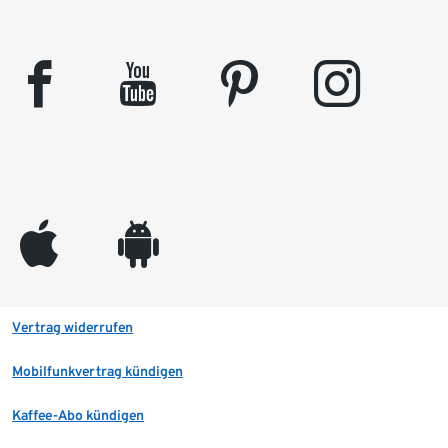
facebook
youtube
pinterest
instagram
appleinc
android
Vertrag widerrufen
Mobilfunkvertrag kündigen
Kaffee-Abo kündigen