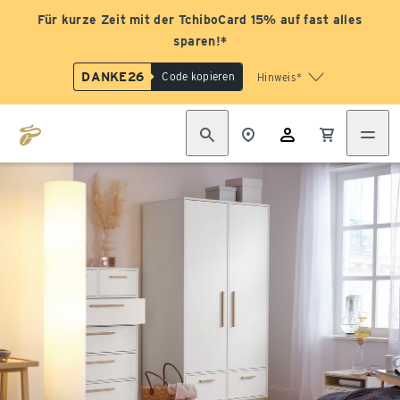
Für kurze Zeit mit der TchiboCard 15% auf fast alles
sparen!*
DANKE26
Code kopieren
Hinweis*