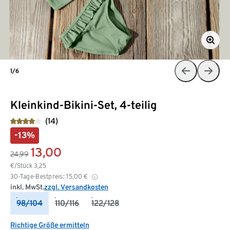
1/6
Kleinkind-Bikini-Set, 4-teilig
(14)
-13%
13,00
24,99
€/Stück
3,25
30-Tage-Bestpreis:
15,00
€
inkl. MwSt.
zzgl. Versandkosten
98/104
110/116
122/128
Richtige Größe ermitteln