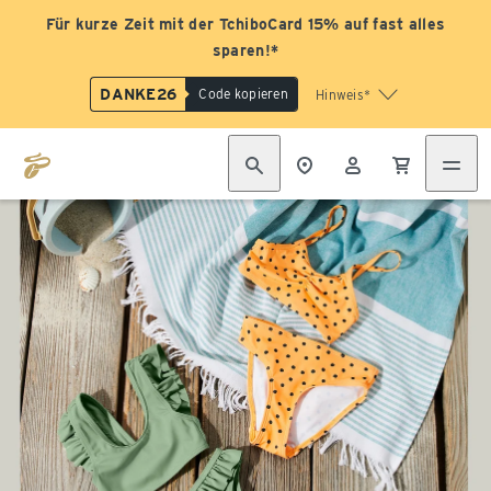
Für kurze Zeit mit der TchiboCard 15% auf fast alles
sparen!*
DANKE26
Code kopieren
Hinweis*