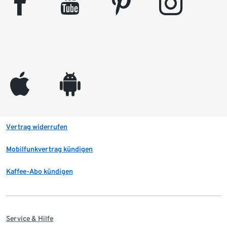
facebook
youtube
pinterest
instagram
appleinc
android
Vertrag widerrufen
Mobilfunkvertrag kündigen
Kaffee-Abo kündigen
Service & Hilfe