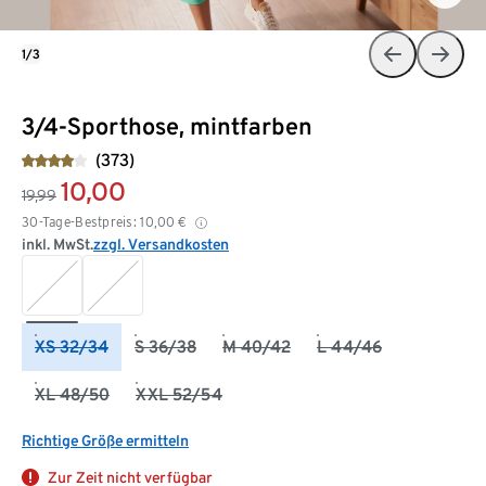
1/3
3/4-Sporthose, mintfarben
(373)
10,00
19,99
30-Tage-Bestpreis:
10,00
€
inkl. MwSt.
zzgl. Versandkosten
XS 32/34
S 36/38
M 40/42
L 44/46
XL 48/50
XXL 52/54
Richtige Größe ermitteln
Zur Zeit nicht verfügbar