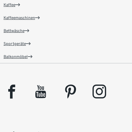
Kaffee
Kaffeemaschinen
Bettwäsche
Sportgeräte
Balkonmöbel
facebook
youtube
pinterest
instagram