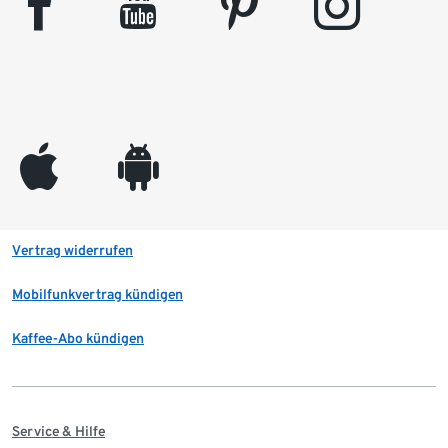
facebook
youtube
pinterest
instagram
appleinc
android
Vertrag widerrufen
Mobilfunkvertrag kündigen
Kaffee-Abo kündigen
Service & Hilfe