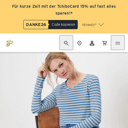
Für kurze Zeit mit der TchiboCard 15% auf fast alles
sparen!*
DANKE26
Code kopieren
Hinweis*