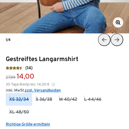
1/4
Gestreiftes Langarmshirt
(14)
14,00
27,99
30-Tage-Bestpreis:
14,00
€
inkl. MwSt.
zzgl. Versandkosten
XS 32/34
S 36/38
M 40/42
L 44/46
XL 48/50
Richtige Größe ermitteln