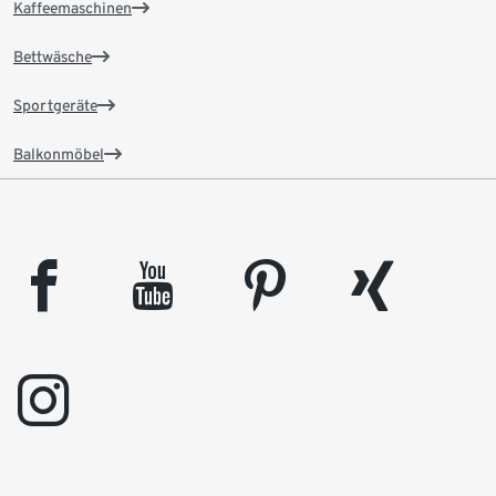
Kaffeemaschinen
Bettwäsche
Sportgeräte
Balkonmöbel
facebook
youtube
pinterest
xing
instagram