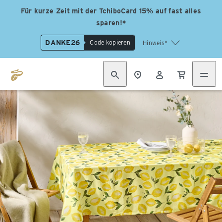
Für kurze Zeit mit der TchiboCard 15% auf fast alles
sparen!*
DANKE26
Code kopieren
Hinweis*