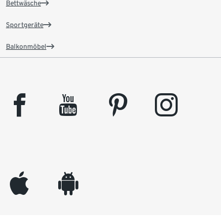
Bettwäsche
Sportgeräte
Balkonmöbel
facebook
youtube
pinterest
instagram
appleinc
android