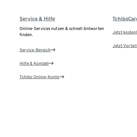
Service & Hilfe
TchiboCar
Online-Services nutzen & schnell Antworten
Jetzt kostenl
finden.
Jetzt Vortei
Service-Bereich
Hilfe & Kontakt
Tchibo Online-Konto