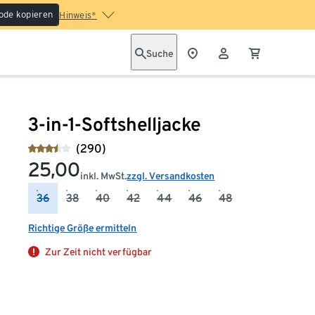
ode kopieren
Hinweis*
Suche
3-in-1-Softshelljacke
(290)
25,00
inkl. MwSt.
zzgl. Versandkosten
36
38
40
42
44
46
48
Richtige Größe ermitteln
Zur Zeit nicht verfügbar