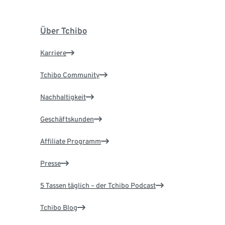
Über Tchibo
Karriere
Tchibo Community
Nachhaltigkeit
Geschäftskunden
Affiliate Programm
Presse
5 Tassen täglich – der Tchibo Podcast
Tchibo Blog