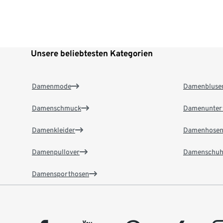
Unsere beliebtesten Kategorien
Damenmode
Damenbluse
Damenschmuck
Damenunter
Damenkleider
Damenhose
Damenpullover
Damenschuh
Damensporthosen