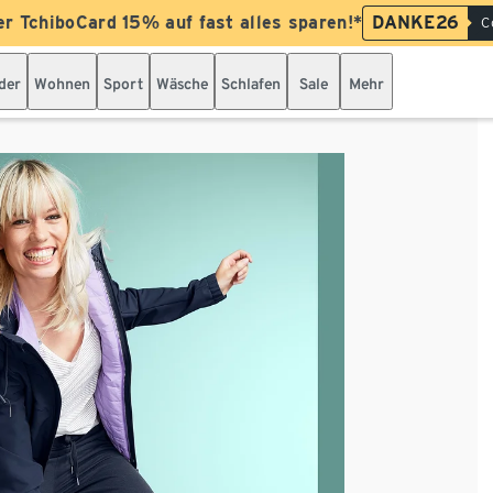
er TchiboCard 15% auf fast alles sparen!*
DANKE26
C
der
Wohnen
Sport
Wäsche
Schlafen
Sale
Mehr