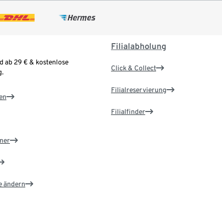
Filialabholung
d ab 29 € & kostenlose
Click & Collect
.
Filialreservierung
en
Filialfinder
ner
e ändern