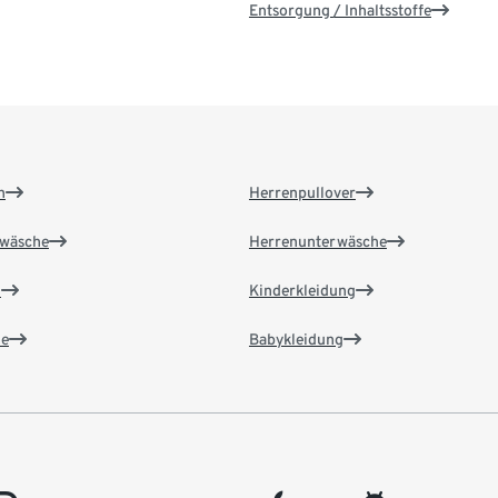
Entsorgung / Inhaltsstoffe
n
Herrenpullover
wäsche
Herrenunterwäsche
n
Kinderkleidung
e
Babykleidung