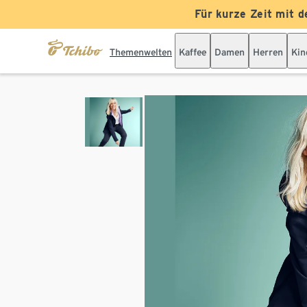
Für kurze Zeit mit d
Themenwelten
Kaffee
Damen
Herren
Kin