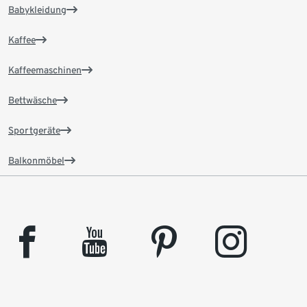
Babykleidung
Kaffee
Kaffeemaschinen
Bettwäsche
Sportgeräte
Balkonmöbel
facebook
youtube
pinterest
instagram