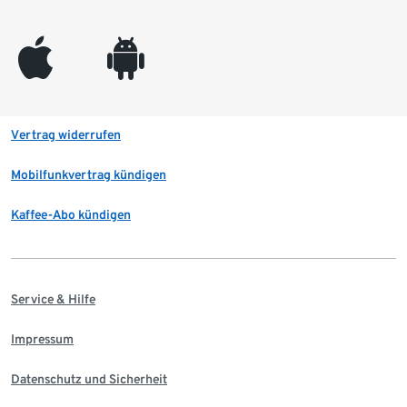
appleinc
android
Vertrag widerrufen
Mobilfunkvertrag kündigen
Kaffee-Abo kündigen
Service & Hilfe
Impressum
Datenschutz und Sicherheit