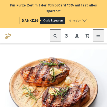
Für kurze Zeit mit der TchiboCard 15% auf fast alles
sparen!*
DANKE26
Code kopieren
Hinweis*