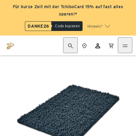
Für kurze Zeit mit der TchiboCard 15% auf fast alles
sparen!*
DANKE26
Code kopieren
Hinweis*