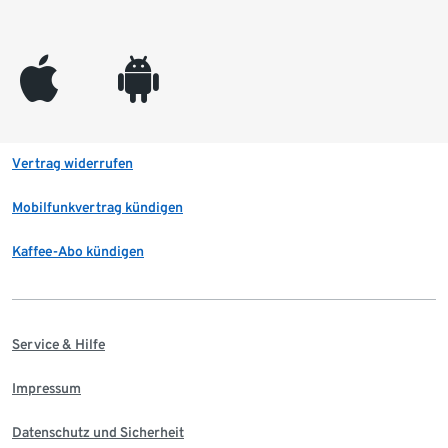
appleinc
android
Vertrag widerrufen
Mobilfunkvertrag kündigen
Kaffee-Abo kündigen
Service & Hilfe
Impressum
Datenschutz und Sicherheit