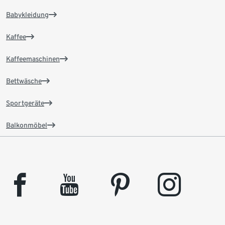
Babykleidung
Kaffee
Kaffeemaschinen
Bettwäsche
Sportgeräte
Balkonmöbel
facebook
youtube
pinterest
instagram