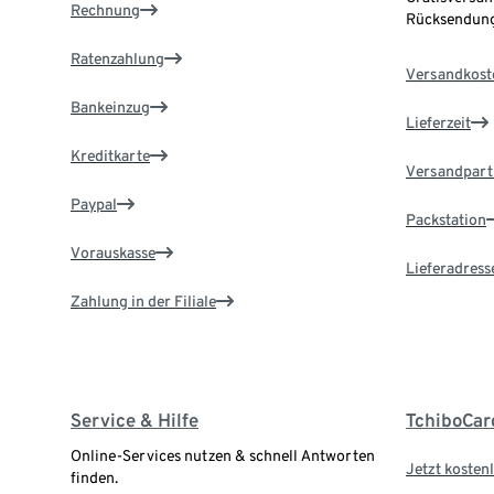
Rechnung
Rücksendung
Ratenzahlung
Versandkost
Bankeinzug
Lieferzeit
Kreditkarte
Versandpart
Paypal
Packstation
Vorauskasse
Lieferadress
Zahlung in der Filiale
Service & Hilfe
TchiboCar
Online-Services nutzen & schnell Antworten
Jetzt kostenl
finden.