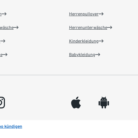
n
Herrenpullover
wäsche
Herrenunterwäsche
n
Kinderkleidung
e
Babykleidung
gram
appleinc
android
bo kündigen