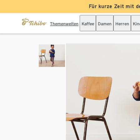
Für kurze Zeit mit d
Themenwelten
Kaffee
Damen
Herren
Kin