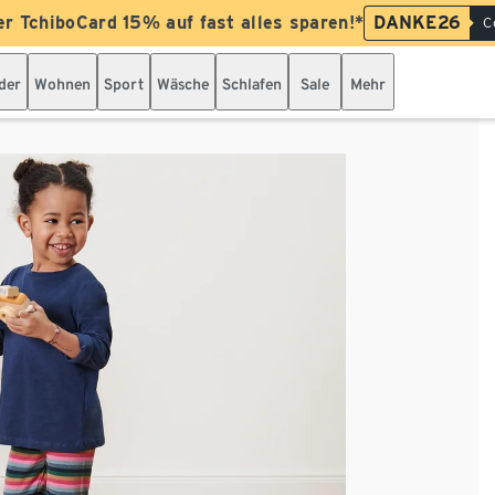
er TchiboCard 15% auf fast alles sparen!*
DANKE26
C
der
Wohnen
Sport
Wäsche
Schlafen
Sale
Mehr