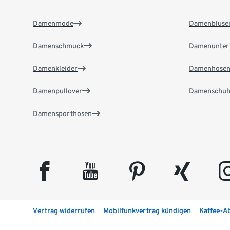
Damenmode
Damenbluse
Damenschmuck
Damenunter
Damenkleider
Damenhose
Damenpullover
Damenschuh
Damensporthosen
facebook
youtube
pinterest
xing
insta
Vertrag widerrufen
Mobilfunkvertrag kündigen
Kaffee-A