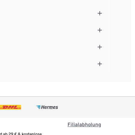
Filialabholung
d ab 29 € & kostenlose