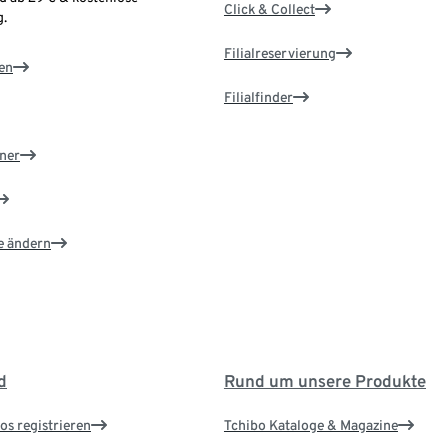
Click & Collect
.
Filialreservierung
en
Filialfinder
ner
e ändern
d
Rund um unsere Produkte
os registrieren
Tchibo Kataloge & Magazine