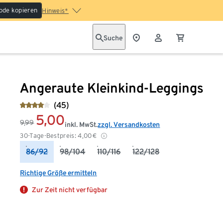
ode kopieren
Hinweis*
Suche
Angeraute Kleinkind-Leggings
(45)
5,00
9,99
inkl. MwSt.
zzgl. Versandkosten
30-Tage-Bestpreis:
4,00
€
86/92
98/104
110/116
122/128
Richtige Größe ermitteln
Zur Zeit nicht verfügbar