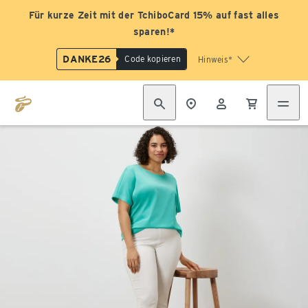
Für kurze Zeit mit der TchiboCard 15% auf fast alles
sparen!*
DANKE26
Code kopieren
Hinweis*