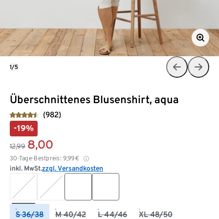
1/5
Überschnittenes Blusenshirt, aqua
(982)
-19%
8,00
12,99
30-Tage-Bestpreis:
9,99
€
inkl. MwSt.
zzgl. Versandkosten
S 36/38
M 40/42
L 44/46
XL 48/50