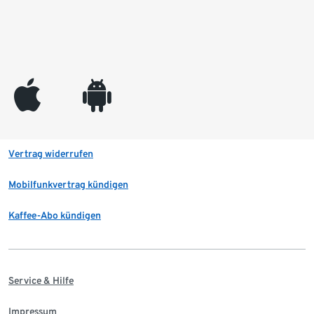
appleinc
android
Vertrag widerrufen
Mobilfunkvertrag kündigen
Kaffee-Abo kündigen
Service & Hilfe
Impressum