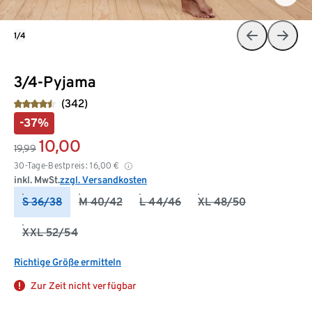
1/4
3/4-Pyjama
(342)
-37%
10,00
19,99
30-Tage-Bestpreis:
16,00
€
inkl. MwSt.
zzgl. Versandkosten
S 36/38
M 40/42
L 44/46
XL 48/50
XXL 52/54
Richtige Größe ermitteln
Zur Zeit nicht verfügbar