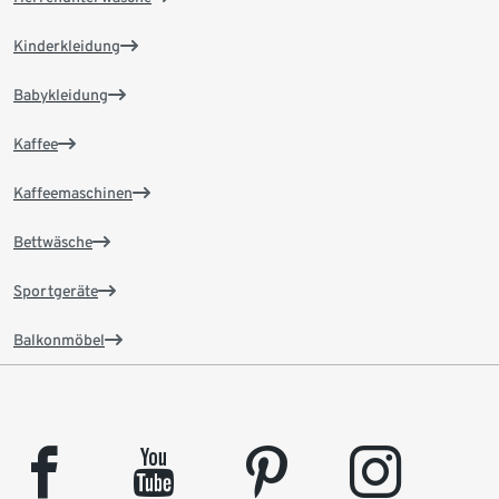
Kinderkleidung
Babykleidung
Kaffee
Kaffeemaschinen
Bettwäsche
Sportgeräte
Balkonmöbel
facebook
youtube
pinterest
instagram