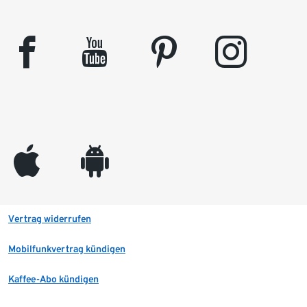
facebook
youtube
pinterest
instagram
appleinc
android
Vertrag widerrufen
Mobilfunkvertrag kündigen
Kaffee-Abo kündigen