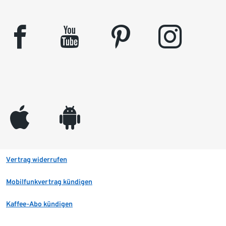
facebook
youtube
pinterest
instagram
appleinc
android
Vertrag widerrufen
Mobilfunkvertrag kündigen
Kaffee-Abo kündigen