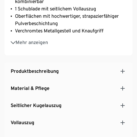
kombinierbar
1 Schublade mit seitlichem Vollauszug
Oberflächen mit hochwertiger, strapazierfähiger
Pulverbeschichtung
Verchromtes Metallgestell und Knaufgriff
Mit 4 Rollen, 2 davon feststellbar
Mehr anzeigen
Inkl. höhenverstellbarer Kunststofffüße für einen
festen Stand auch auf unebenen Flächen
Produktbeschreibung
Material & Pflege
Seitlicher Kugelauszug
Vollauszug