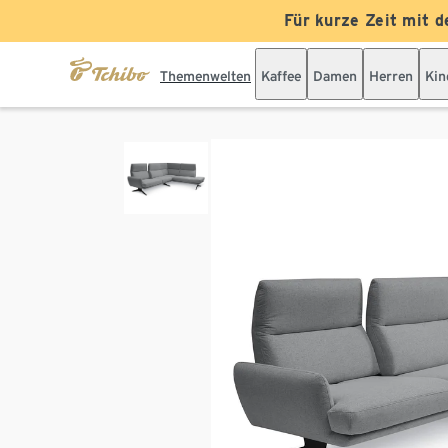
Für kurze Zeit mit d
Themenwelten
Kaffee
Damen
Herren
Kin