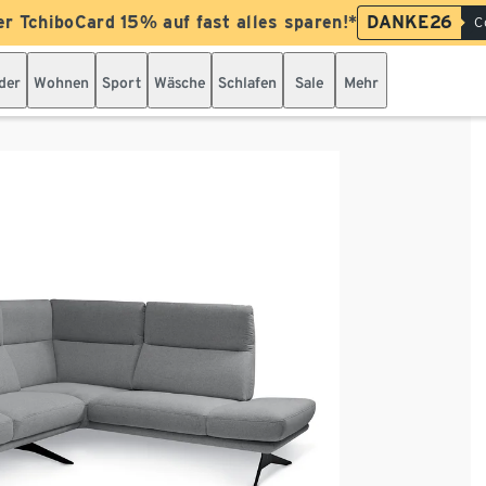
er TchiboCard 15% auf fast alles sparen!*
DANKE26
C
der
Wohnen
Sport
Wäsche
Schlafen
Sale
Mehr