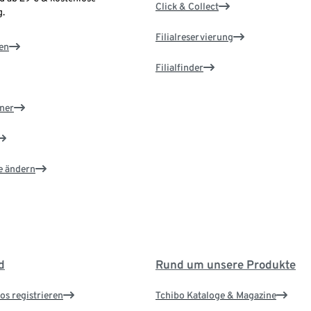
Click & Collect
.
Filialreservierung
en
Filialfinder
ner
e ändern
d
Rund um unsere Produkte
os registrieren
Tchibo Kataloge & Magazine