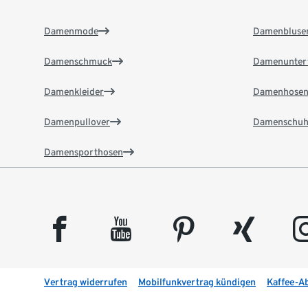
Damenmode
Damenbluse
Damenschmuck
Damenunter
Damenkleider
Damenhose
Damenpullover
Damenschuh
Damensporthosen
facebook
youtube
pinterest
xing
insta
Vertrag widerrufen
Mobilfunkvertrag kündigen
Kaffee-A