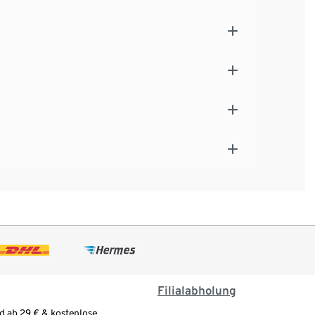
Filialabholung
d ab 29 € & kostenlose