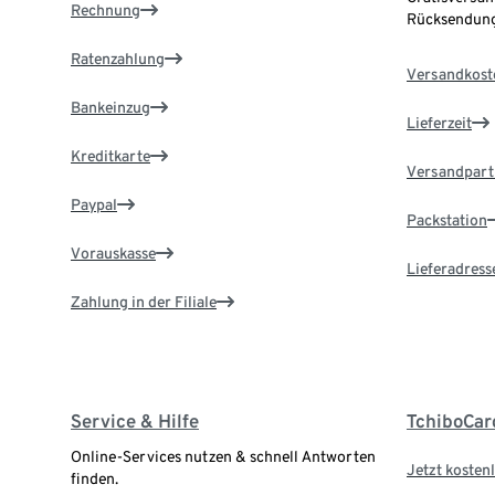
Rechnung
Rücksendung
Ratenzahlung
Versandkost
Bankeinzug
Lieferzeit
Kreditkarte
Versandpart
Paypal
Packstation
Vorauskasse
Lieferadress
Zahlung in der Filiale
Service & Hilfe
TchiboCar
Online-Services nutzen & schnell Antworten
Jetzt kostenl
finden.