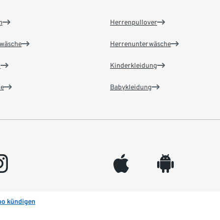
n
Herrenpullover
wäsche
Herrenunterwäsche
n
Kinderkleidung
e
Babykleidung
gram
appleinc
android
bo kündigen