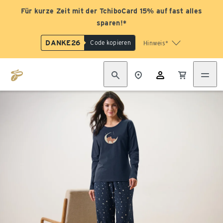
Für kurze Zeit mit der TchiboCard 15% auf fast alles
sparen!*
DANKE26
Code kopieren
Hinweis*