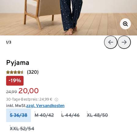
1/3
Pyjama
(320)
-19%
20,00
24,99
30-Tage-Bestpreis:
24,99
€
inkl. MwSt.
zzgl. Versandkosten
S 36/38
M 40/42
L 44/46
XL 48/50
XXL 52/54