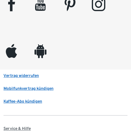
facebook
youtube
pinterest
instagram
appleinc
android
Vertrag widerrufen
Mobilfunkvertrag kündigen
Kaffee-Abo kündigen
Service & Hilfe