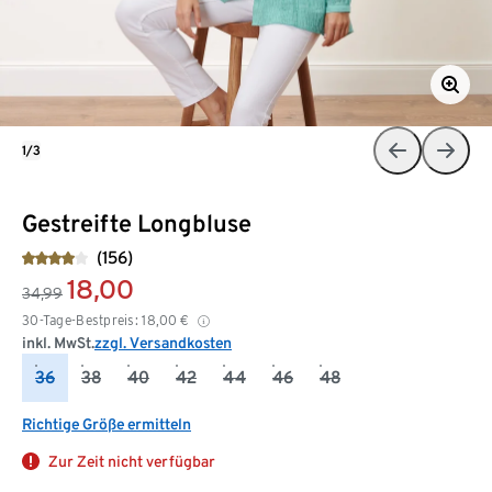
1/3
Gestreifte Longbluse
(156)
18,00
34,99
30-Tage-Bestpreis:
18,00
€
inkl. MwSt.
zzgl. Versandkosten
36
38
40
42
44
46
48
Richtige Größe ermitteln
Zur Zeit nicht verfügbar