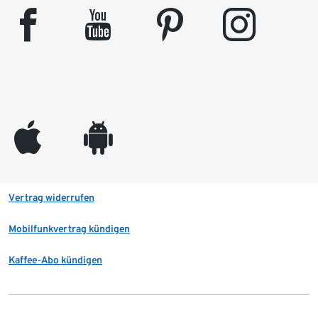
facebook
youtube
pinterest
instagram
appleinc
android
Vertrag widerrufen
Mobilfunkvertrag kündigen
Kaffee-Abo kündigen