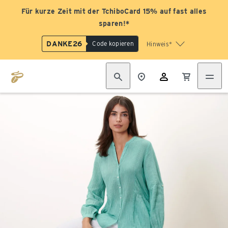
Für kurze Zeit mit der TchiboCard 15% auf fast alles
sparen!*
DANKE26
Code kopieren
Hinweis*