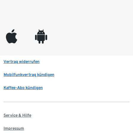
appleinc
android
Vertrag widerrufen
Mobilfunkvertrag kündigen
Kaffee-Abo kündigen
Service & Hilfe
Impressum