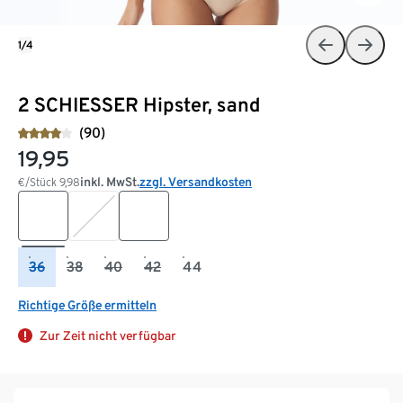
1/4
2 SCHIESSER Hipster, sand
(90)
19,95
inkl. MwSt.
zzgl. Versandkosten
€/Stück
9,98
36
38
40
42
44
Richtige Größe ermitteln
Zur Zeit nicht verfügbar