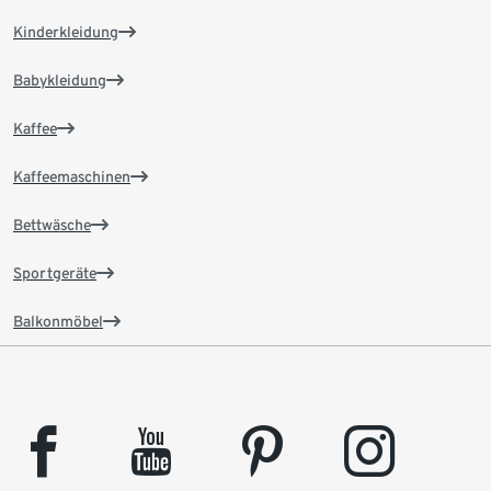
Kinderkleidung
Babykleidung
Kaffee
Kaffeemaschinen
Bettwäsche
Sportgeräte
Balkonmöbel
facebook
youtube
pinterest
instagram