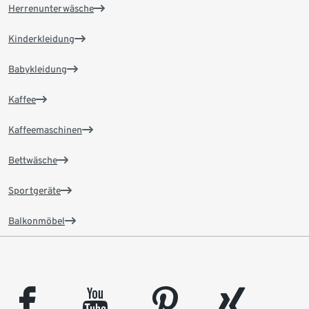
Herrenunterwäsche
Kinderkleidung
Babykleidung
Kaffee
Kaffeemaschinen
Bettwäsche
Sportgeräte
Balkonmöbel
facebook
youtube
pinterest
xing