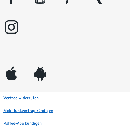
instagram
appleinc
android
Vertrag widerrufen
Mobilfunkvertrag kündigen
Kaffee-Abo kündigen