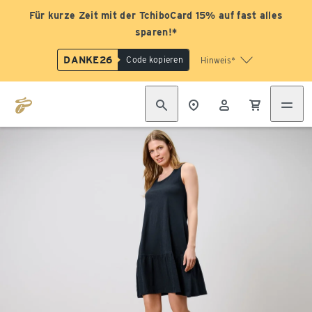
Für kurze Zeit mit der TchiboCard 15% auf fast alles
sparen!*
DANKE26
Code kopieren
Hinweis*