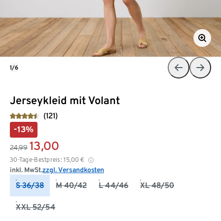
1/6
Jerseykleid mit Volant
(121)
-13%
13,00
24,99
30-Tage-Bestpreis:
15,00
€
inkl. MwSt.
zzgl. Versandkosten
S 36/38
M 40/42
L 44/46
XL 48/50
XXL 52/54