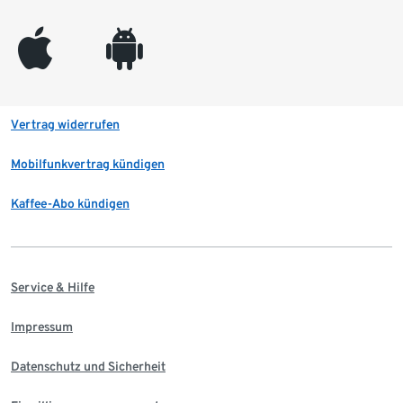
appleinc
android
Vertrag widerrufen
Mobilfunkvertrag kündigen
Kaffee-Abo kündigen
Service & Hilfe
Impressum
Datenschutz und Sicherheit