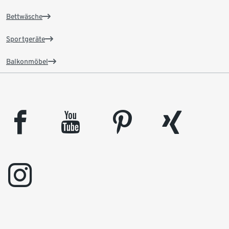
Bettwäsche
Sportgeräte
Balkonmöbel
facebook
youtube
pinterest
xing
instagram