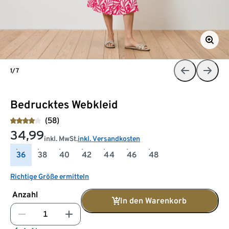
1/7
Bedrucktes Webkleid
(58)
34,99
inkl. MwSt.
inkl. Versandkosten
36
38
40
42
44
46
48
Richtige Größe ermitteln
Anzahl
In den Warenkorb