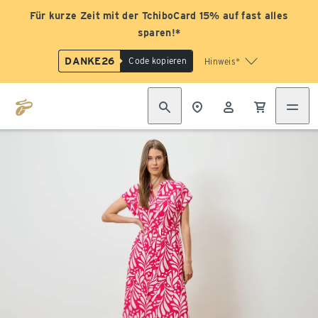
Für kurze Zeit mit der TchiboCard 15% auf fast alles
sparen!*
DANKE26
Code kopieren
Hinweis*