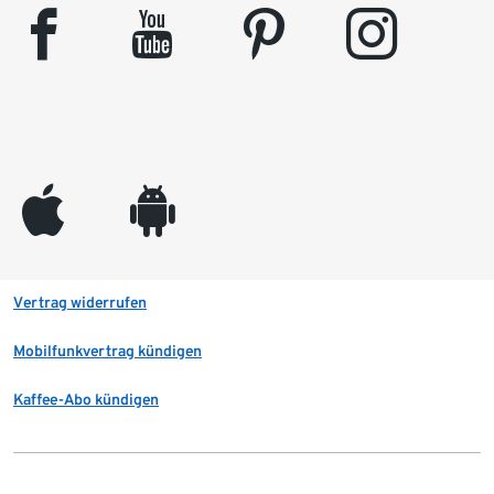
facebook
youtube
pinterest
instagram
appleinc
android
Vertrag widerrufen
Mobilfunkvertrag kündigen
Kaffee-Abo kündigen