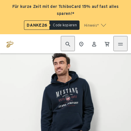
Für kurze Zeit mit der TchiboCard 15% auf fast alles
sparen!*
DANKE26
Code kopieren
Hinweis*