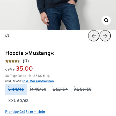
1/3
Hoodie »Mustang«
(17)
35,00
69,99
30-Tage-Bestpreis:
35,00
€
inkl. MwSt.
inkl. Versandkosten
S 44/46
M 48/50
L 52/54
XL 56/58
XXL 60/62
Richtige Größe ermitteln