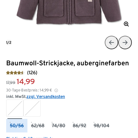
1/2
Baumwoll-Strickjacke, auberginefarben
(126)
14,99
17,99
30-Tage-Bestpreis:
14,99
€
inkl. MwSt.
zzgl. Versandkosten
50/56
62/68
74/80
86/92
98/104