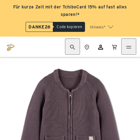
Für kurze Zeit mit der TchiboCard 15% auf fast alles
sparen!*
DANKE26
Code kopieren
Hinweis*