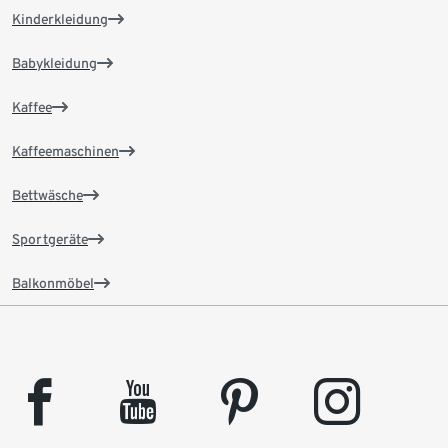
Kinderkleidung
Babykleidung
Kaffee
Kaffeemaschinen
Bettwäsche
Sportgeräte
Balkonmöbel
facebook
youtube
pinterest
instagram