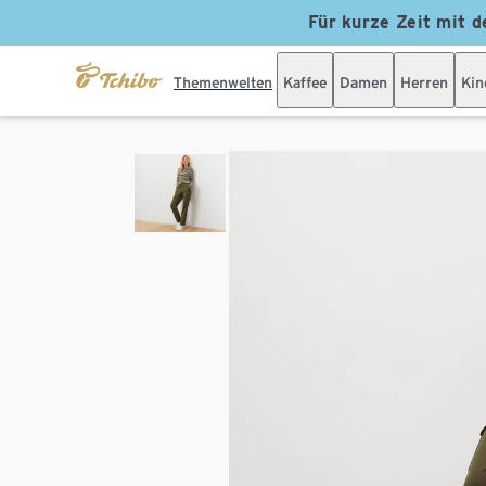
Für kurze Zeit mit d
Themenwelten
Kaffee
Damen
Herren
Kin