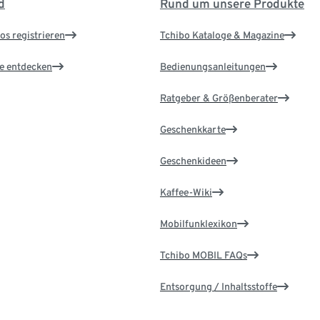
d
Rund um unsere Produkte
os registrieren
Tchibo Kataloge & Magazine
le entdecken
Bedienungsanleitungen
Ratgeber & Größenberater
Geschenkkarte
Geschenkideen
Kaffee-Wiki
Mobilfunklexikon
Tchibo MOBIL FAQs
Entsorgung / Inhaltsstoffe