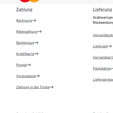
Zahlung
Lieferung
Gratisversan
Rechnung
Rücksendung
Ratenzahlung
Versandkost
Bankeinzug
Lieferzeit
Kreditkarte
Versandpart
Paypal
Packstation
Vorauskasse
Lieferadress
Zahlung in der Filiale