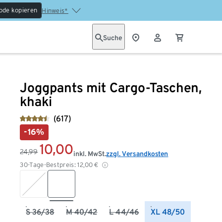
ode kopieren
Hinweis*
Suche
Joggpants mit Cargo-Taschen,
khaki
(617)
-16%
10,00
24,99
inkl. MwSt.
zzgl. Versandkosten
30-Tage-Bestpreis:
12,00
€
S 36/38
M 40/42
L 44/46
XL 48/50