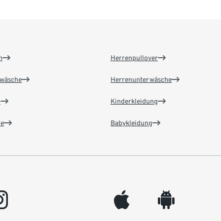
n
Herrenpullover
wäsche
Herrenunterwäsche
n
Kinderkleidung
e
Babykleidung
gram
appleinc
android