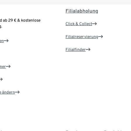
Filialabholung
d ab 29 € & kostenlose
Click & Collect
.
Filialreservierung
en
Filialfinder
ner
e ändern